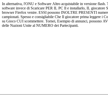
In alternativa, l'ONU e Software Altro acquistabile in versione fla
software invece di Scaricare PER IL PC Il e installarlo, IL giocat
browser Firefox venire. ESSI possono INOLTRE PRESENTI numerose
campionati. Spesso e consigliabile Che Il giocatore prima leggere i 
su Gioco CUI scommettere. Tornei, Esempio di annunci, possono AVE
delle Nazioni Unite al NUMERO dei Partecipanti.