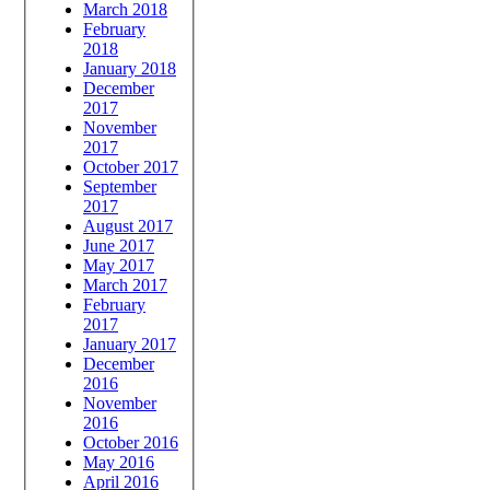
March 2018
February
2018
January 2018
December
2017
November
2017
October 2017
September
2017
August 2017
June 2017
May 2017
March 2017
February
2017
January 2017
December
2016
November
2016
October 2016
May 2016
April 2016