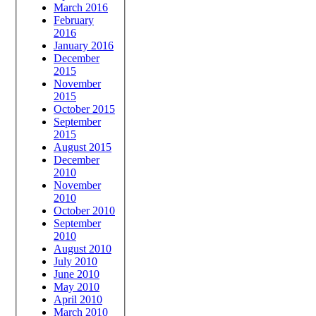
March 2016
February
2016
January 2016
December
2015
November
2015
October 2015
September
2015
August 2015
December
2010
November
2010
October 2010
September
2010
August 2010
July 2010
June 2010
May 2010
April 2010
March 2010