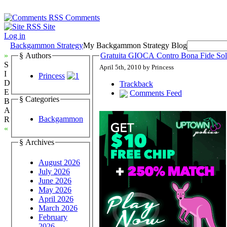
Comments
Site
Log in
Backgammon Strategy
My Backgammon Strategy Blog
»
§ Authors
Gratuita GIOCA Contro Bona Fide Sol
S
April 5th, 2010 by Princess
I
Princess
D
Trackback
E
Comments Feed
§ Categories
B
A
Backgammon
R
«
§ Archives
August 2026
July 2026
June 2026
May 2026
April 2026
March 2026
February
2026